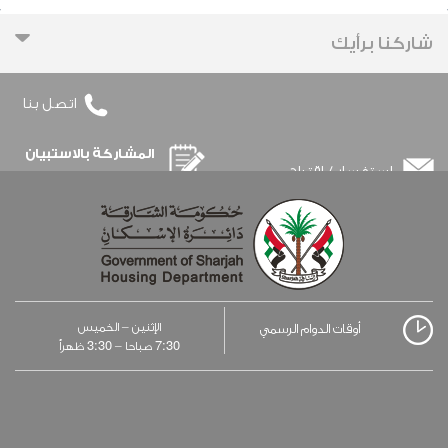
‹
شاركنا برأيك
اتصل بنا
المشاركة بالاستبيان
استفسار / اقتراح
الإثنين – الخميس
أوقات الدوام الرسمي
3:30
7:30
صباحا –
ظهراً